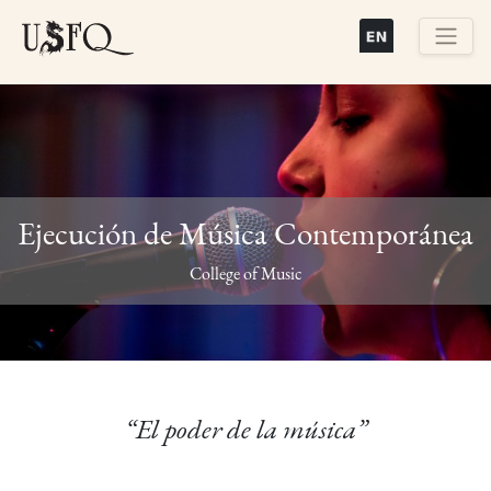
Pasar
al
contenido
Buscar
principal
Ejecución de Música Contemporánea
Previous
Next
College of Music
“El poder de la música”