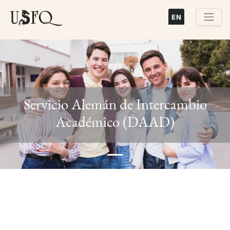
Pasar
al
contenido
Buscar
principal
Servicio Alemán de Intercambio
Previous
Next
Académico (DAAD)