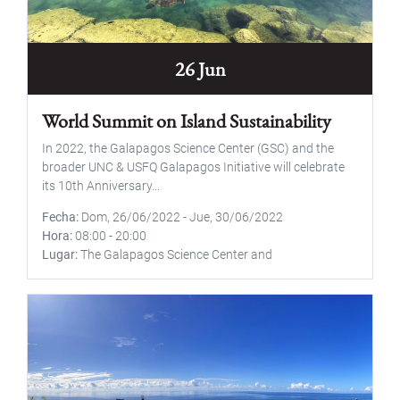
26 Jun
World Summit on Island Sustainability
In 2022, the Galapagos Science Center (GSC) and the
broader UNC & USFQ Galapagos Initiative will celebrate
its 10th Anniversary...
Fecha
Dom, 26/06/2022
-
Jue, 30/06/2022
Hora
08:00
-
20:00
Lugar
The Galapagos Science Center and