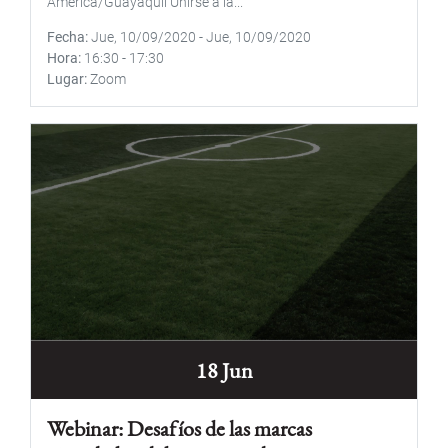
America/Guayaquil Unirse a la...
Fecha
Jue, 10/09/2020
-
Jue, 10/09/2020
Hora
16:30
-
17:30
Lugar
Zoom
18 Jun
Webinar: Desafíos de las marcas