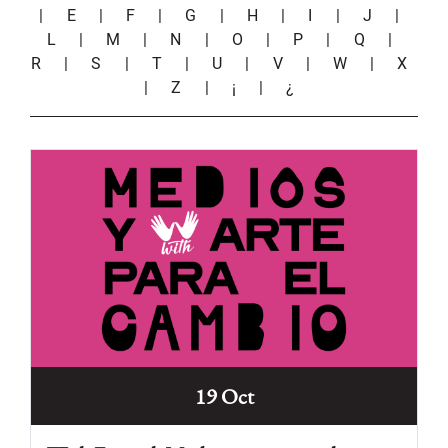
|
E
|
F
|
G
|
H
|
I
|
J
|
L
|
M
|
N
|
O
|
P
|
Q
|
R
|
S
|
T
|
U
|
V
|
W
|
X
|
Z
|
¡
|
¿
19 Oct