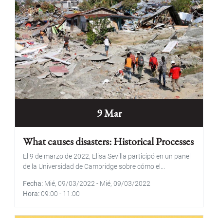
9 Mar
What causes disasters: Historical Processes
El 9 de marzo de 2022, Elisa Sevilla participó en un panel
de la Universidad de Cambridge sobre cómo el...
Fecha
Mié, 09/03/2022
-
Mié, 09/03/2022
Hora
09:00
-
11:00