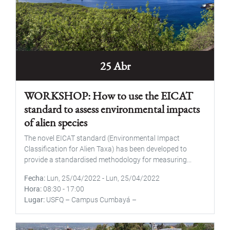
25 Abr
WORKSHOP: How to use the EICAT
standard to assess environmental impacts
of alien species
The novel EICAT standard (Environmental Impact
Classification for Alien Taxa) has been developed to
provide a standardised methodology for measuring...
Fecha
Lun, 25/04/2022
-
Lun, 25/04/2022
Hora
08:30
-
17:00
Lugar
USFQ – Campus Cumbayá –