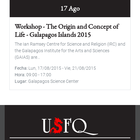
17 Ago
Workshop - The Origin and Concept of
Life - Galapagos Islands 2015
The Ian Ramsey Centre for Science and Religion (IRC) and
the Galapagos Institute for the Arts and Sciences
(GAIAS) are...
Fecha
Lun, 17/08/2015
-
Vie, 21/08/2015
Hora
09:00
-
17:00
Lugar
Galapagos Science Center