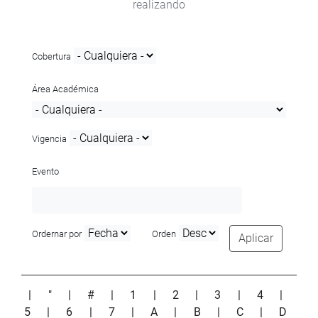
realizando
Cobertura
Área Académica
Vigencia
Evento
Ordernar por
Orden
Aplicar
|
"
|
#
|
1
|
2
|
3
|
4
|
5
|
6
|
7
|
A
|
B
|
C
|
D