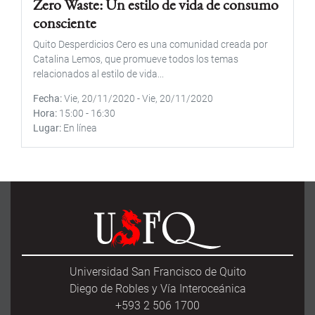
Zero Waste: Un estilo de vida de consumo
consciente
Quito Desperdicios Cero es una comunidad creada por
Catalina Lemos, que promueve todos los temas
relacionados al estilo de vida...
Fecha
Vie, 20/11/2020
-
Vie, 20/11/2020
Hora
15:00
-
16:30
Lugar
En línea
Universidad San Francisco de Quito
Diego de Robles y Vía Interoceánica
+593 2 506 1700