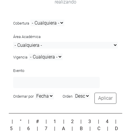
realizando
Cobertura
Área Académica
Vigencia
Evento
Ordernar por
Orden
Aplicar
|
"
|
#
|
1
|
2
|
3
|
4
|
5
|
6
|
7
|
A
|
B
|
C
|
D