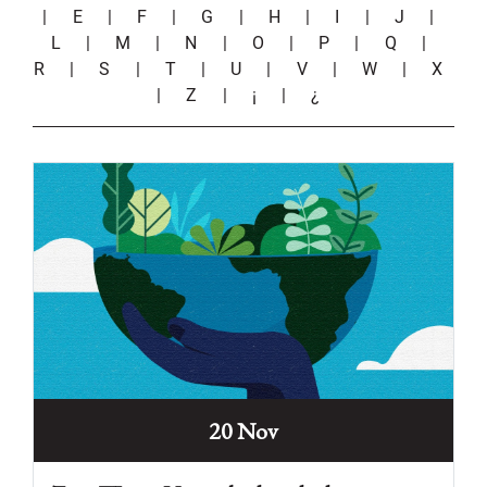
|
E
|
F
|
G
|
H
|
I
|
J
|
L
|
M
|
N
|
O
|
P
|
Q
|
R
|
S
|
T
|
U
|
V
|
W
|
X
|
Z
|
¡
|
¿
20 Nov