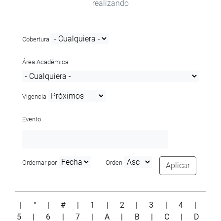
realizando
Cobertura
Área Académica
Vigencia
Evento
Ordernar por
Orden
Aplicar
|
"
|
#
|
1
|
2
|
3
|
4
|
5
|
6
|
7
|
A
|
B
|
C
|
D