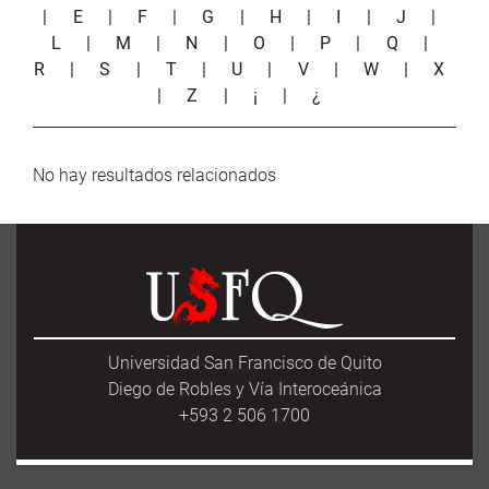
|
E
|
F
|
G
|
H
|
I
|
J
|
L
|
M
|
N
|
O
|
P
|
Q
|
R
|
S
|
T
|
U
|
V
|
W
|
X
|
Z
|
¡
|
¿
No hay resultados relacionados
Universidad San Francisco de Quito
Diego de Robles y Vía Interoceánica
+593 2 506 1700