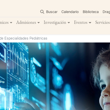
Pasar
al
Buscar
Calendario
Biblioteca
Dra
contenido
principal
micos
Admisiones
Investigación
Eventos
Servicios
de Especialidades Pediátricas