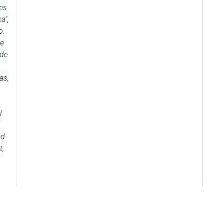
es
a”,
o,
de
 de
as,
l
ad
t,