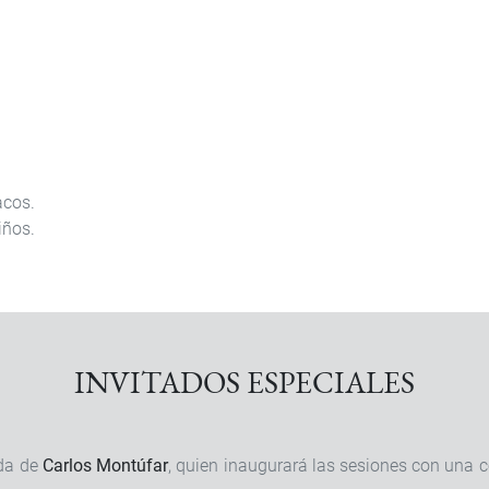
acos.
iños.
INVITADOS ESPECIALES
da de
Carlos Montúfar
, quien inaugurará las sesiones con una c