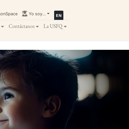
gonSpace
Yo soy...
Contáctanos
La USFQ