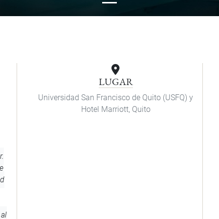
LUGAR
Universidad San Francisco de Quito (USFQ) y
Hotel Marriott, Quito
r.
e
ad
 al