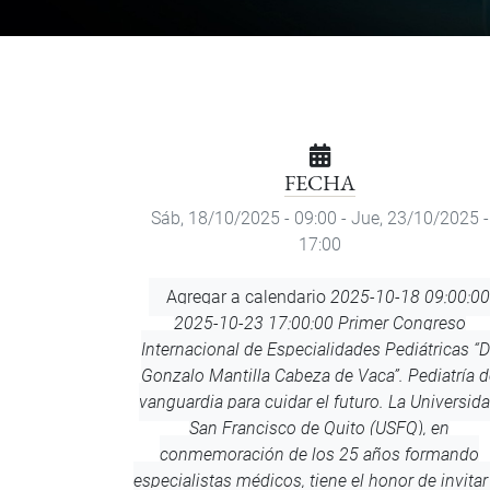
FECHA
Sáb, 18/10/2025 - 09:00
-
Jue, 23/10/2025 -
17:00
Agregar
Agregar a calendario
2025-10-18 09:00:00
a
2025-10-23 17:00:00
Primer Congreso
calendario
Internacional de Especialidades Pediátricas
“D
Gonzalo Mantilla Cabeza de Vaca”. Pediatría d
vanguardia para cuidar el futuro. La Universid
San Francisco de Quito (USFQ), en
conmemoración de los 25 años formando
especialistas médicos, tiene el honor de invitar