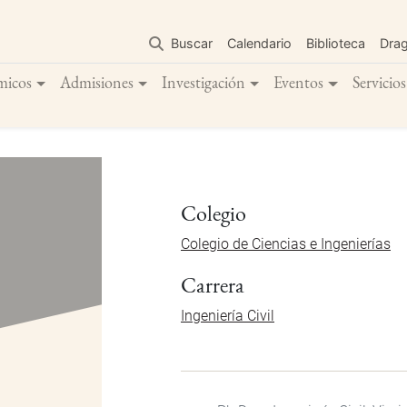
Pasar
al
Buscar
Calendario
Biblioteca
Dra
contenido
principal
micos
Admisiones
Investigación
Eventos
Servicios
Colegio
Colegio de Ciencias e Ingenierías
Carrera
Ingeniería Civil