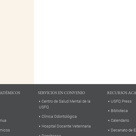
ADÉMICOS
SERVICIOS EN CONVENIO
RECURSOS AC
Centro de Salud Mental de la
USFQ Press
USFQ
Biblioteca
Clínica Odontológica
inua
Calendario
Hospital Docente Veterinaria
micos
Decanato de E
Panchesca