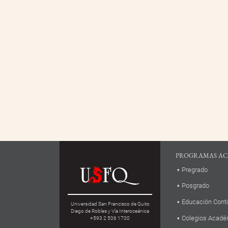
PROGRAMAS AC
Pregrado
Posgrado
Educación Cont
Universidad San Francisco de Quito
Diego de Robles y Vía Interoceánica
Colegios Acadé
+593 2 506 1700