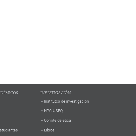
ADÉMICOS
INVESTIGACIÓN
Institutos de investigación
HPC-USFQ
Comité de ética
studiantes
Libros