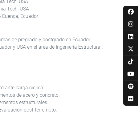
inia Tech, USA
inia Tech, USA
de Cuenca, Ecuador
amas de pregrado y postgrado en Ecuador.
ador y USA en el área de Ingeniería Estructural.
o ante carga cíclica.
mentos de acero y concreto.
ementos estructurales.
 Evaluación post-terremoto.