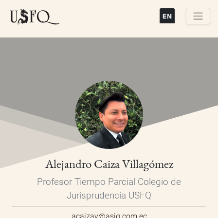
Pasar
al
contenido
Buscar
principal
Alejandro Caiza Villagómez
Profesor Tiempo Parcial Colegio de
Jurisprudencia USFQ
acaizav@asig.com.ec