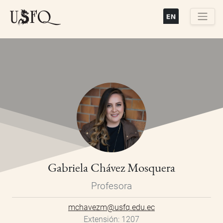
Pasar
al
contenido
Buscar
principal
Gabriela Chávez Mosquera
Profesora
mchavezm@usfq.edu.ec
Extensión
1207