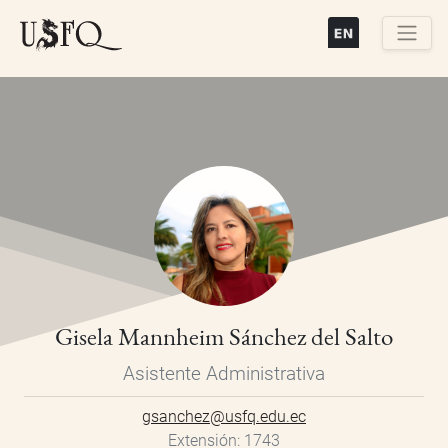
Pasar
al
contenido
Buscar
principal
Gisela Mannheim Sánchez del Salto
Asistente Administrativa
gsanchez@usfq.edu.ec
Extensión
1743