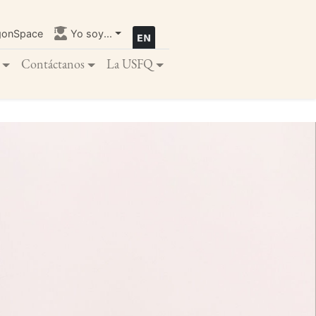
gonSpace
Yo soy...
Contáctanos
La USFQ