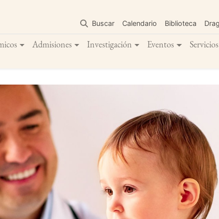
Pasar
al
Buscar
Calendario
Biblioteca
Dra
contenido
principal
micos
Admisiones
Investigación
Eventos
Servicios