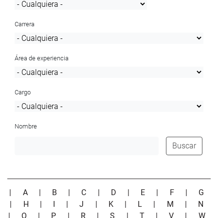
Carrera
Área de experiencia
Cargo
Nombre
Buscar
|
A
|
B
|
C
|
D
|
E
|
F
|
G
|
H
|
I
|
J
|
K
|
L
|
M
|
N
|
O
|
P
|
R
|
S
|
T
|
V
|
W