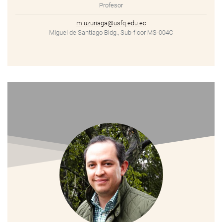
Profesor
mluzuriaga@usfq.edu.ec
Miguel de Santiago Bldg., Sub-floor MS-004C