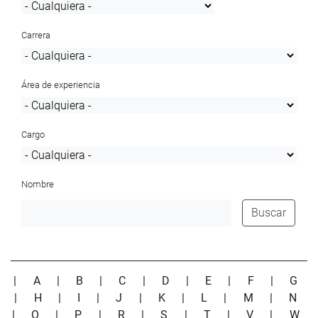
Carrera
Área de experiencia
Cargo
Nombre
Buscar
|
A
|
B
|
C
|
D
|
E
|
F
|
G
|
H
|
I
|
J
|
K
|
L
|
M
|
N
|
O
|
P
|
R
|
S
|
T
|
V
|
W