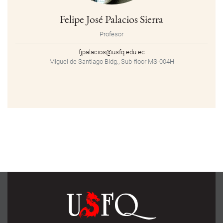
Felipe José Palacios Sierra
Profesor
fjpalacios@usfq.edu.ec
Miguel de Santiago Bldg., Sub-floor MS-004H