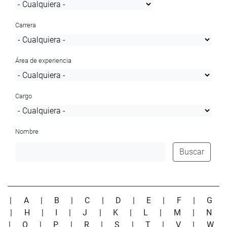
Carrera
Área de experiencia
Cargo
Nombre
Buscar
|
A
|
B
|
C
|
D
|
E
|
F
|
G
|
H
|
I
|
J
|
K
|
L
|
M
|
N
|
O
|
P
|
R
|
S
|
T
|
V
|
W