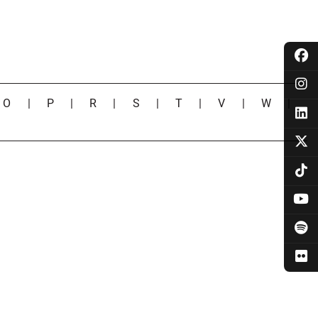
|
O
|
P
|
R
|
S
|
T
|
V
|
W
|