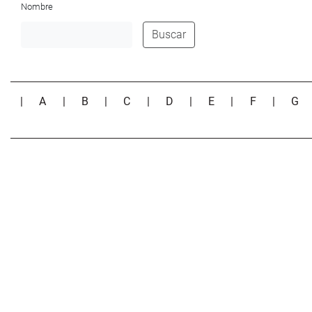
Nombre
Buscar
|
A
|
B
|
C
|
D
|
E
|
F
|
G