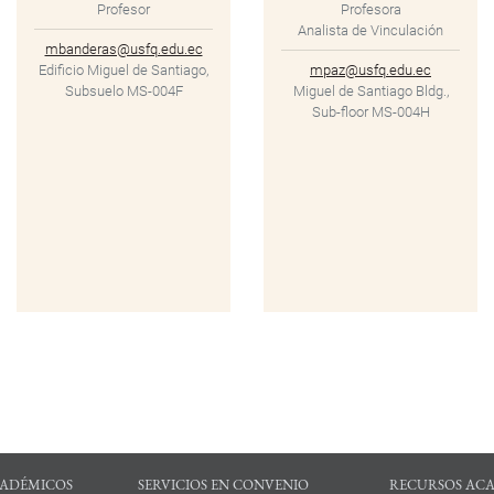
Profesor
Profesora
Analista de Vinculación
mbanderas@usfq.edu.ec
Edificio Miguel de Santiago,
mpaz@usfq.edu.ec
Subsuelo MS-004F
Miguel de Santiago Bldg.,
Sub-floor MS-004H
ADÉMICOS
SERVICIOS EN CONVENIO
RECURSOS AC