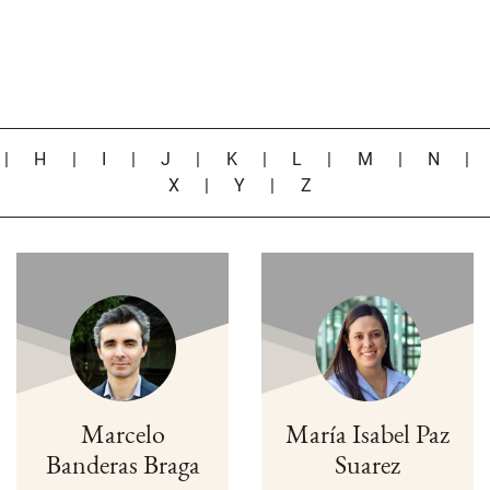
|
H
|
I
|
J
|
K
|
L
|
M
|
N
X
|
Y
|
Z
Marcelo
María Isabel Paz
Banderas Braga
Suarez