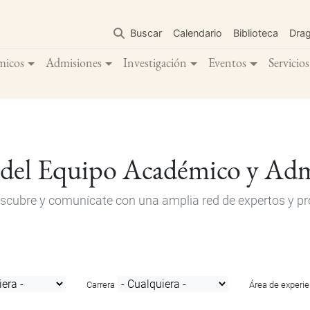
Pasar
al
Buscar
Calendario
Biblioteca
Dra
contenido
principal
micos
Admisiones
Investigación
Eventos
Servicios
 del Equipo Académico y Adm
descubre y comunícate con una amplia red de expertos y pro
Carrera
Área de experie