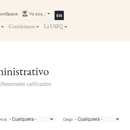
gonSpace
Yo soy...
Contáctanos
La USFQ
inistrativo
fesionales calificados.
ncia
Cargo