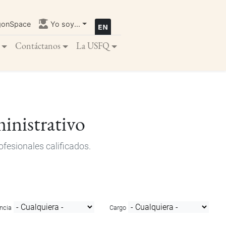
gonSpace
Yo soy...
Contáctanos
La USFQ
inistrativo
fesionales calificados.
ncia
Cargo