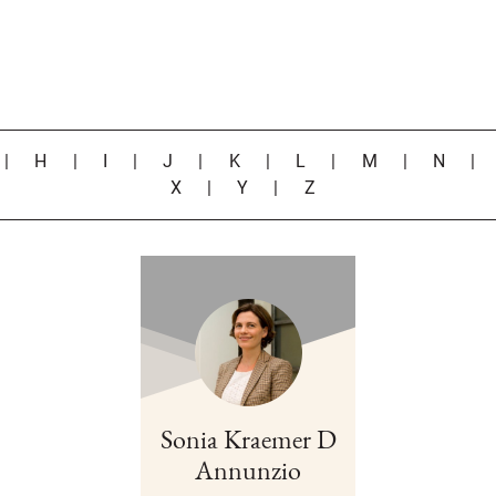
|
H
|
I
|
J
|
K
|
L
|
M
|
N
X
|
Y
|
Z
Sonia Kraemer D
Annunzio