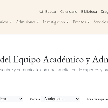
Pasar
al
Buscar
Calendario
Biblioteca
Dra
contenido
principal
micos
Admisiones
Investigación
Eventos
Servicios
 del Equipo Académico y Adm
descubre y comunícate con una amplia red de expertos y pro
Carrera
Área de experie