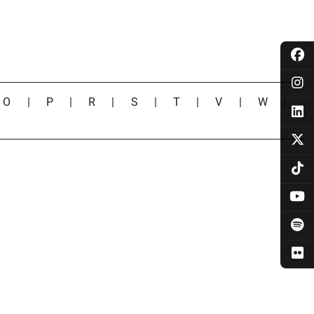
|
O
|
P
|
R
|
S
|
T
|
V
|
W
|