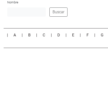
Nombre
Buscar
|
A
|
B
|
C
|
D
|
E
|
F
|
G