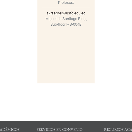
Profesora
skraemer@usfq.edu.ec
Miguel de Santiago Bldg.,
Sub-floor MS-004B
ADÉMICOS
SERVICIOS EN CONVENIO
RECURSOS AC