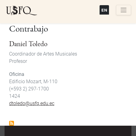
Pasar
al
contenido
Buscar
Contrabajo
principal
Daniel Toledo
Coordinador de Artes Musicales
Profesor
Oficina
Edificio Mozart, M-110
(+593 2) 297-1700
1424
dtoledo@usfq.edu.ec