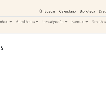
Pasar
al
Buscar
Calendario
Biblioteca
Dra
contenido
principal
micos
Admisiones
Investigación
Eventos
Servicios
s