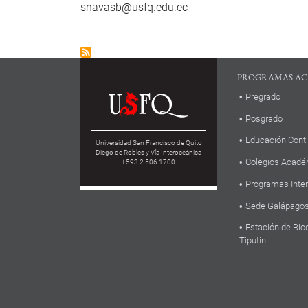
snavasb@usfq.edu.ec
PROGRAMAS AC
Pregrado
Posgrado
Educación Cont
Universidad San Francisco de Quito
Diego de Robles y Vía Interoceánica
Colegios Acadé
+593 2 506 1700
Programas Inte
Sede Galápago
Estación de Bio
Tiputini