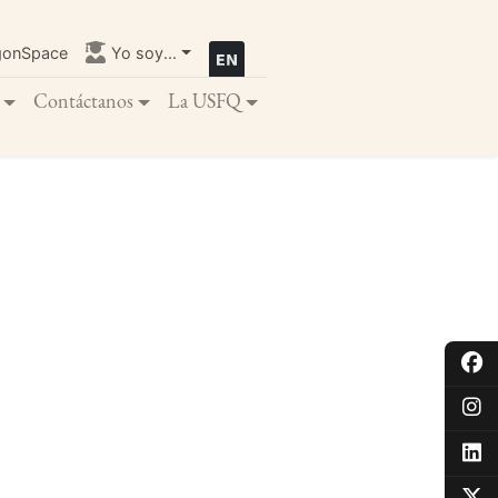
gonSpace
Yo soy...
Contáctanos
La USFQ