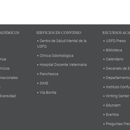
ADÉMICOS
SERVICIOS EN CONVENIO
RECURSOS AC
Centro de Salud Mental de la
USFQ Press
USFQ
Biblioteca
Clínica Odontológica
inua
Calendario
Hospital Docente Veterinaria
micos
Decanato de E
Panchesca
rnacionales
Departamento
SIME
s
Instituto Confu
Vía Bonita
diversidad
Writing Center
Eduroam
Eventos
Preguntas Fre