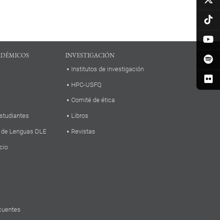
ADÉMICOS
INVESTIGACIÓN
Institutos de investigación
HPC-USFQ
Comité de ética
studiantes
Libros
 de Lenguas DLE
Revistas
cio
cuentes