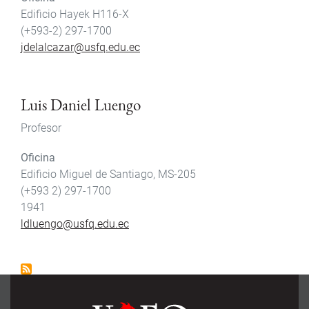
Edificio Hayek H116-X
(+593-2) 297-1700
jdelalcazar@usfq.edu.ec
Luis Daniel Luengo
Profesor
Oficina
Edificio Miguel de Santiago, MS-205
(+593 2) 297-1700
1941
ldluengo@usfq.edu.ec