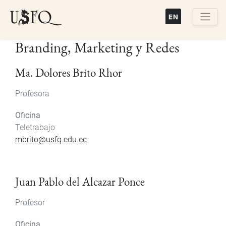
Pasar
al
contenido
Buscar
Branding, Marketing y Redes
principal
Ma. Dolores Brito Rhor
Profesora
Oficina
Teletrabajo
mbrito@usfq.edu.ec
Juan Pablo del Alcazar Ponce
Profesor
Oficina