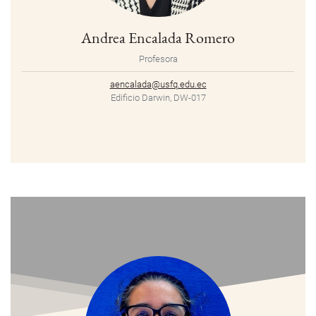
Andrea Encalada Romero
Profesora
aencalada@usfq.edu.ec
Edificio Darwin, DW-017