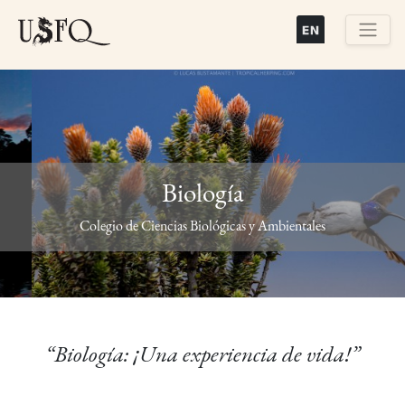
Pasar
al
contenido
Buscar
principal
Biología
Previous
Next
Colegio de Ciencias Biológicas y Ambientales
“Biología: ¡Una experiencia de vida!”