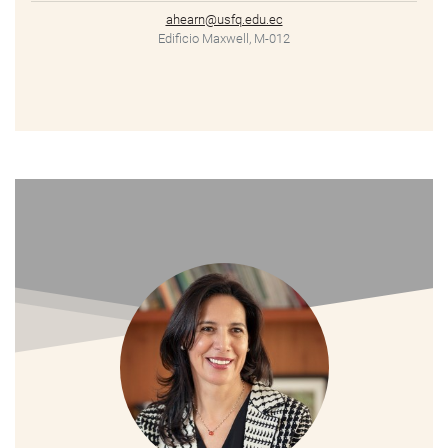
ahearn@usfq.edu.ec
Edificio Maxwell, M-012