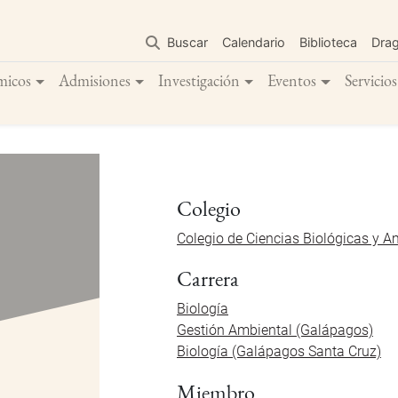
Pasar
al
Buscar
Calendario
Biblioteca
Dra
contenido
principal
micos
Admisiones
Investigación
Eventos
Servicios
Colegio
Colegio de Ciencias Biológicas y A
Carrera
Biología
Gestión Ambiental (Galápagos)
Biología (Galápagos Santa Cruz)
Miembro