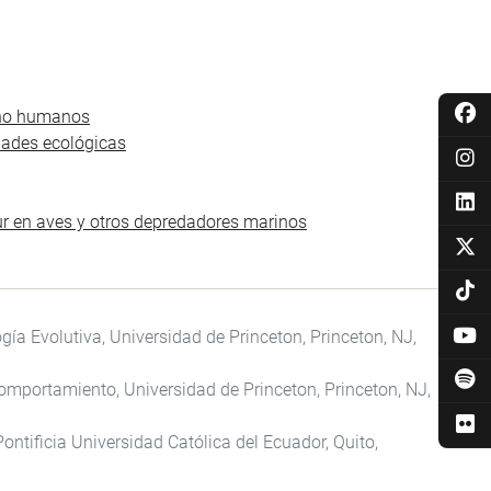
 no humanos
dades ecológicas
Sur en aves y otros depredadores marinos
gía Evolutiva, Universidad de Princeton, Princeton, NJ,
Comportamiento, Universidad de Princeton, Princeton, NJ,
ontificia Universidad Católica del Ecuador, Quito,