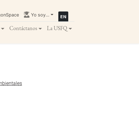
gonSpace
Yo soy...
Contáctanos
La USFQ
mbientales