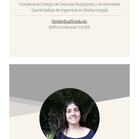
Vicedecana Colegio de Ciencias Biológicas y Ambientales
Coordinadora de Ingeniería en Biotecnología
ltorres@usfq.edu.ec
Edificio Maxwell, M-205