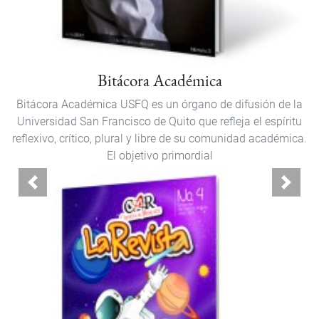
Bitácora Académica
Bitácora Académica USFQ es un órgano de difusión de la
Universidad San Francisco de Quito que refleja el espíritu
reflexivo, crítico, plural y libre de su comunidad académica.
El objetivo primordial
Anterior
Siguie