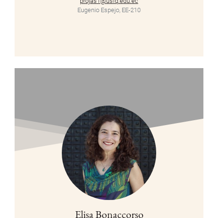
projas1@usfq.edu.ec
Eugenio Espejo, EE-210
Elisa Bonaccorso