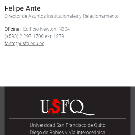
k
Felipe Ante
Director de Asuntos Institucionales y Relacionamiento
Oficina
Edificio Newton, N304
(+593) 2 297 1700
1279
fante@usfq.edu.ec
Universidad San Francisco de Quito
Diego de Robles y Vía Interoceánica