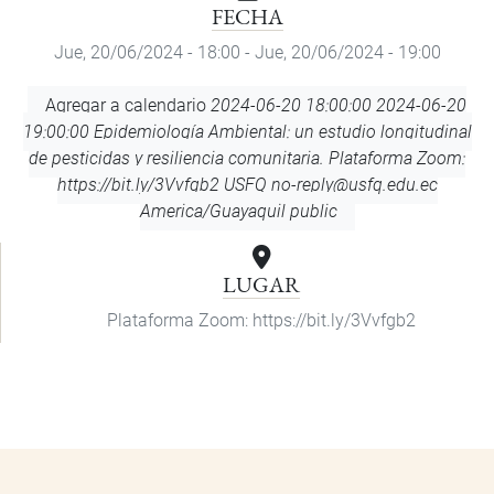
FECHA
Jue, 20/06/2024 - 18:00
-
Jue, 20/06/2024 - 19:00
Agregar
Agregar a calendario
2024-06-20 18:00:00
2024-06-20
a
19:00:00
Epidemiología Ambiental: un estudio longitudinal
calendario
de pesticidas y resiliencia comunitaria.
Plataforma Zoom:
https://bit.ly/3Vvfgb2
USFQ
no-reply@usfq.edu.ec
America/Guayaquil
public
LUGAR
Plataforma Zoom: https://bit.ly/3Vvfgb2