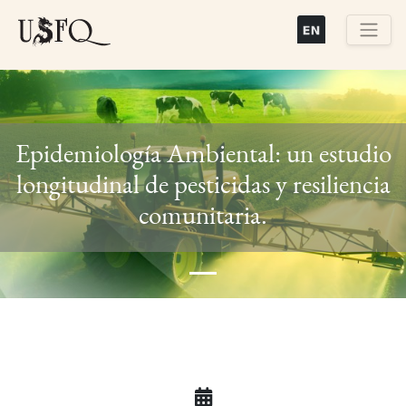
Pasar
al
contenido
Buscar
principal
Epidemiología Ambiental: un estudio
longitudinal de pesticidas y resiliencia
Previous
Next
comunitaria.