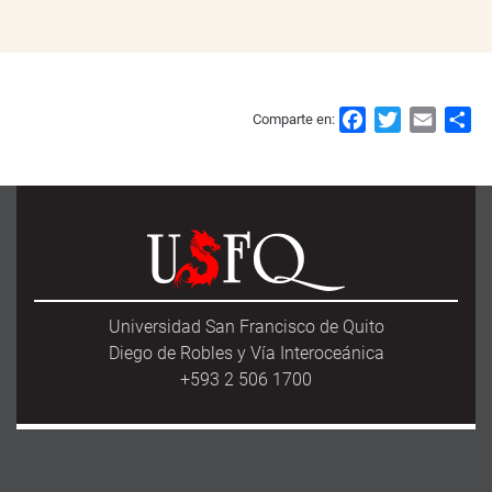
F
T
E
S
Comparte en:
a
w
m
h
c
i
a
a
e
t
i
r
b
t
l
e
o
e
o
r
k
Universidad San Francisco de Quito
Diego de Robles y Vía Interoceánica
+593 2 506 1700