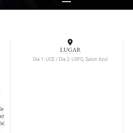
LUGAR
Día 1: UCE / Día 2: USFQ, Salon Azul
d
Se
ad
al,