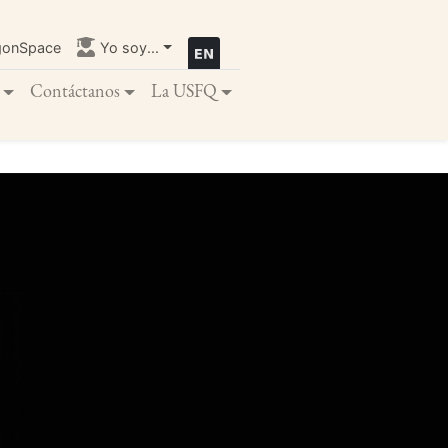
gonSpace
Yo soy...
Contáctanos
La USFQ