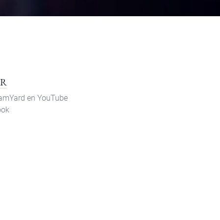
R
reamYard en YouTube
ook