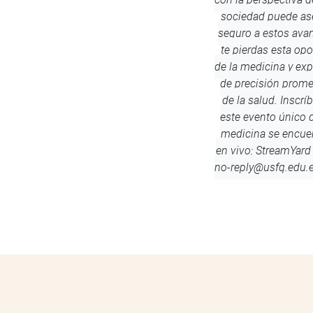
sociedad puede ase
seguro a estos avan
te pierdas esta opo
de la medicina y exp
de precisión prome
de la salud. Inscr
este evento único d
medicina se encuen
en vivo: StreamYar
no-reply@usfq.edu.