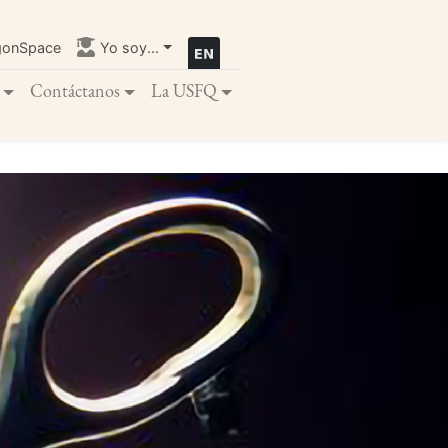
gonSpace
Yo soy...
Contáctanos
La USFQ