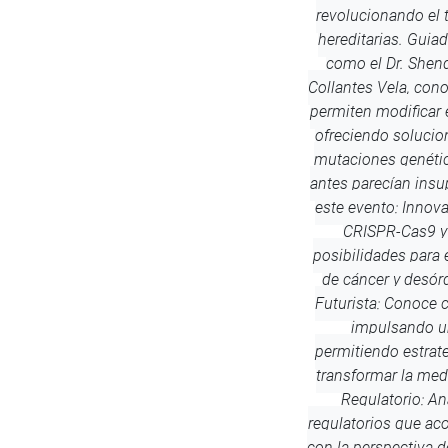
revolucionando el
hereditarias. Guia
como el Dr. Sheng
Collantes Vela, con
permiten modificar
ofreciendo solucio
mutaciones genétic
antes parecían insu
este evento: Inno
CRISPR-Cas9 y 
posibilidades para 
de cáncer y desór
Futurista: Conoce 
impulsando u
permitiendo estrat
transformar la med
Regulatorio: An
regulatorios que a
con la perspectiva d