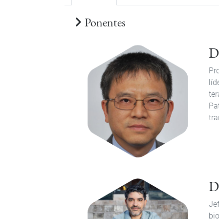
Ponentes
D
Pr
líd
te
Pa
tra
D
Je
bi