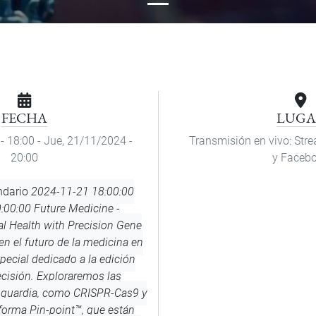
FECHA
LUGA
- 18:00
-
Jue, 21/11/2024 -
Transmisión en vivo: St
20:00
y Faceb
ndario
2024-11-21 18:00:00
:00:00
Future Medicine -
l Health with Precision Gene
n el futuro de la medicina en
pecial dedicado a la edición
ecisión. Exploraremos las
nguardia, como CRISPR-Cas9 y
forma Pin-point™️, que están