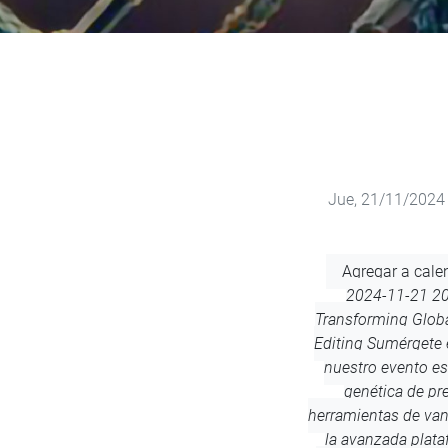
Jue, 21/11/2024 
Agregar
Agregar a cale
a
2024-11-21 20
calendario
Transforming Globa
Editing
Sumérgete e
nuestro evento es
genética de pr
herramientas de va
la avanzada plata