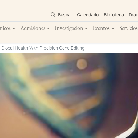
Pasar
al
Buscar
Calendario
Biblioteca
Dra
contenido
principal
micos
Admisiones
Investigación
Eventos
Servicios
Global Health With Precision Gene Editing