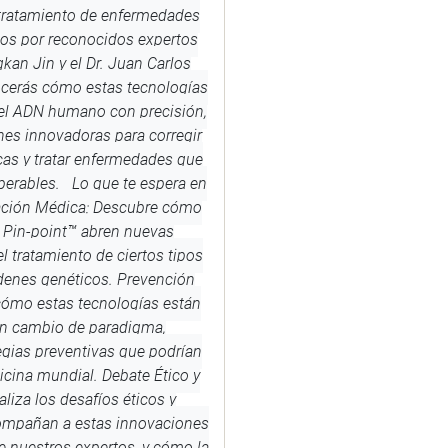
 tratamiento de enfermedades
dos por reconocidos expertos
kan Jin y el Dr. Juan Carlos
ocerás cómo estas tecnologías
 el ADN humano con precisión,
nes innovadoras para corregir
as y tratar enfermedades que
perables. Lo que te espera en
vación Médica: Descubre cómo
Pin-point™️ abren nuevas
el tratamiento de ciertos tipos
denes genéticos. Prevención
cómo estas tecnologías están
n cambio de paradigma,
egias preventivas que podrían
icina mundial. Debate Ético y
aliza los desafíos éticos y
compañan a estas innovaciones
e nuestros expertos, y cómo la