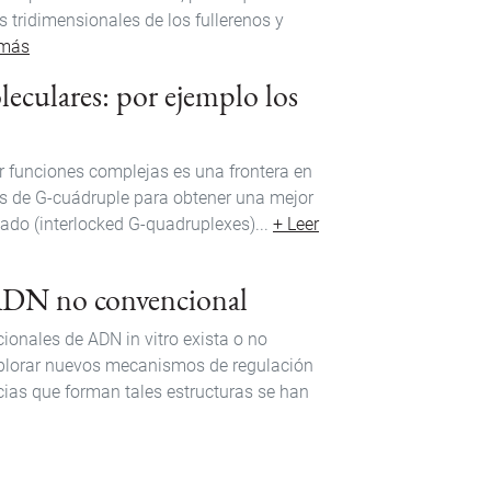
 tridimensionales de los fullerenos y
 más
eculares: por ejemplo los
r funciones complejas es una frontera en
es de G-cuádruple para obtener una mejor
do (interlocked G-quadruplexes)...
+ Leer
 ADN no convencional
cionales de ADN in vitro exista o no
xplorar nuevos mecanismos de regulación
cias que forman tales estructuras se han