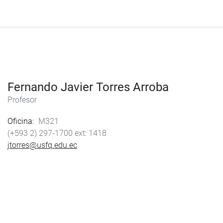
Fernando Javier Torres Arroba
Profesor
Oficina
M321
(+593 2) 297-1700
1418
jtorres@usfq.edu.ec