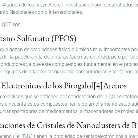
al. Algunos de los proyectos de investigación son desarrollados
anto Nacionales como Internacionales.
l QCT son:
ctano Sulfonato (PFOS
)
s que gozan de propiedades físico-químicas muy importantes po
textil, la papelera y la de pinturas (además de otras); pero por s
conductores ya que este compuesto es fundamental en el proceso
en equipos de alta tecnología como computadoras y teléfonos cel
 Electronicas de los Pirogalol[4]Arenos
ocíclicos que se obtienen por condesación del 1,2,3-benzotriol (
años cincuenta estos compuestos han sido ampliamente estudiado
s, transportadores de medicamentos, almacenadores de molécula
icaciones de Cristales de Nanoclusters de
eno (i.e., B
N
) tienen la propiedad de ser isoelectrónicos a lo
i
i