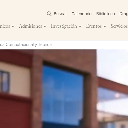
Pasar
al
Buscar
Calendario
Biblioteca
Dra
contenido
principal
micos
Admisiones
Investigación
Eventos
Servicios
ca Computacional y Teórica