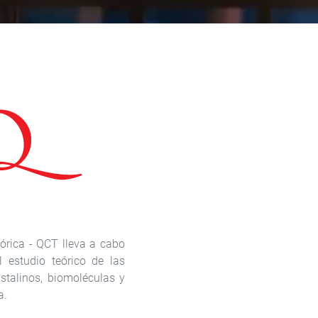
órica - QCT lleva a cabo
l estudio teórico de las
stalinos, biomoléculas y
a.