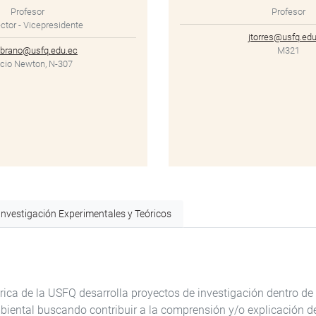
Profesor
Profesor
ctor - Vicepresidente
jtorres@usfq.edu
brano@usfq.edu.ec
M321
icio Newton, N-307
Investigación Experimentales y Teóricos
ica de la USFQ desarrolla proyectos de investigación dentro de
biental buscando contribuir a la comprensión y/o explicación d