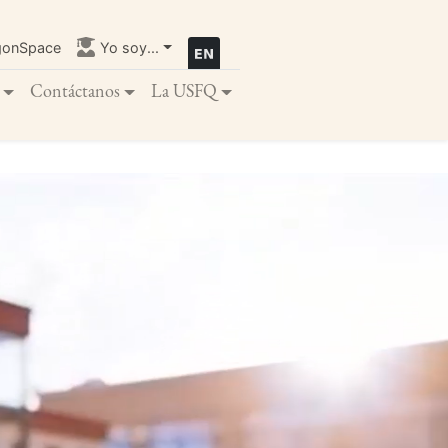
gonSpace
Yo soy...
Contáctanos
La USFQ