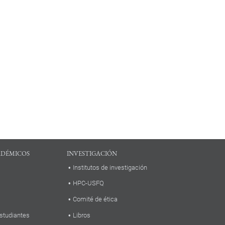
ADÉMICOS
INVESTIGACIÓN
Institutos de investigación
HPC-USFQ
Comité de ética
studiantes
Libros