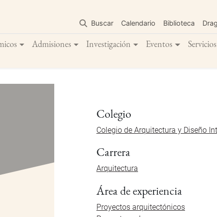
Pasar
al
Buscar
Calendario
Biblioteca
Dra
contenido
principal
micos
Admisiones
Investigación
Eventos
Servicios
Colegio
Colegio de Arquitectura y Diseño Int
Carrera
Arquitectura
Área de experiencia
Proyectos arquitectónicos