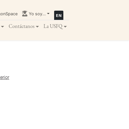
gonSpace
Yo soy...
Contáctanos
La USFQ
erior