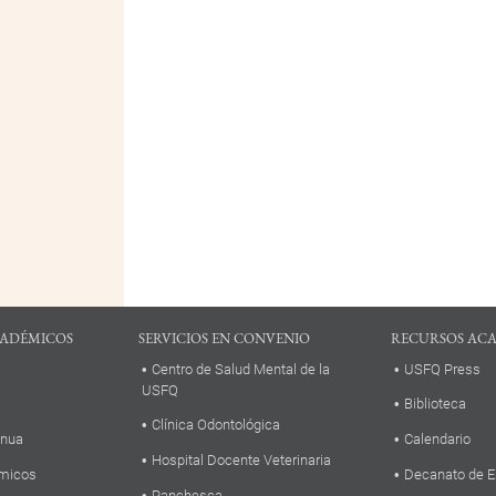
ADÉMICOS
SERVICIOS EN CONVENIO
RECURSOS AC
Centro de Salud Mental de la
USFQ Press
USFQ
Biblioteca
Clínica Odontológica
inua
Calendario
Hospital Docente Veterinaria
micos
Decanato de E
Panchesca