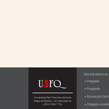
PROGRAMAS AC
Pregrado
Posgrado
Educación Cont
Universidad San Francisco de Quito
Diego de Robles y Vía Interoceánica
Colegios Acadé
+593 2 506 1700