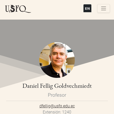
Pasar
al
contenido
Buscar
principal
Daniel Fellig Goldvechmiedt
Profesor
dfellig@usfq.edu.ec
Extensión
1240