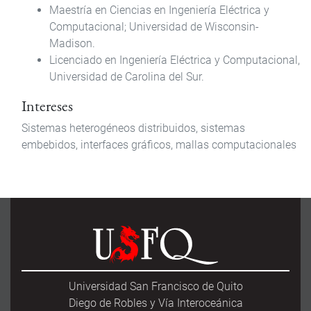
Maestría en Ciencias en Ingeniería Eléctrica y
Computacional; Universidad de Wisconsin-
Madison.
Licenciado en Ingeniería Eléctrica y Computacional,
Universidad de Carolina del Sur.
Intereses
Sistemas heterogéneos distribuidos, sistemas
embebidos, interfaces gráficos, mallas computacionales
Universidad San Francisco de Quito
Diego de Robles y Vía Interoceánica