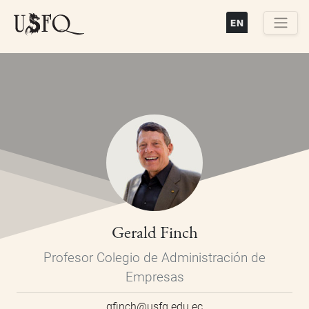
Pasar
al
contenido
Buscar
principal
Gerald Finch
Profesor Colegio de Administración de
Empresas
gfinch@usfq.edu.ec