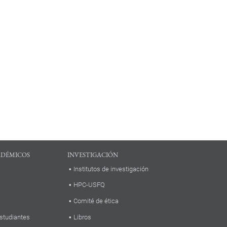
ADÉMICOS
INVESTIGACIÓN
Institutos de investigación
HPC-USFQ
Comité de ética
studiantes
Libros