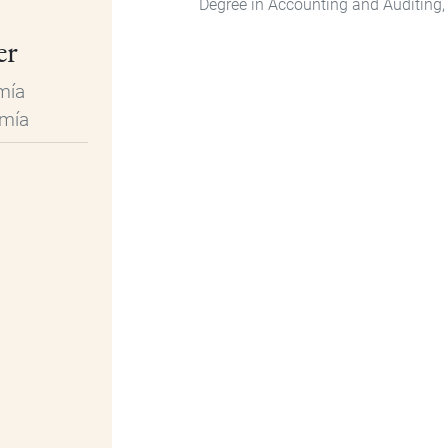
Degree in Accounting and Auditing, 
er
mía
omía