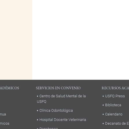
ADÉMICOS
SERVICIOS EN CONVENIO
RECURSOS AC
Centro de Salud Mental de la
USFQ Press
USFQ
Biblioteca
Clínica Odontológica
inua
Calendario
Hospital Docente Veterinaria
micos
Decanato de E
Panchesca