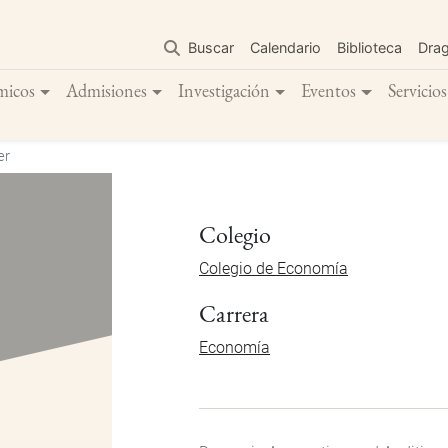
Pasar
al
Buscar
Calendario
Biblioteca
Dra
contenido
principal
micos
Admisiones
Investigación
Eventos
Servicios
er
Colegio
Colegio de Economía
Carrera
Economía