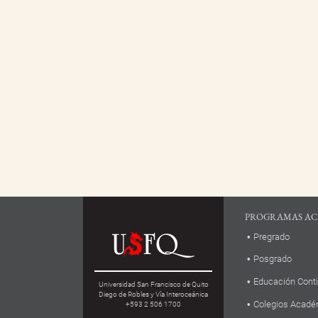
PROGRAMAS AC
Pregrado
Posgrado
Educación Cont
Universidad San Francisco de Quito
Diego de Robles y Vía Interoceánica
Colegios Acadé
+593 2 506 1700