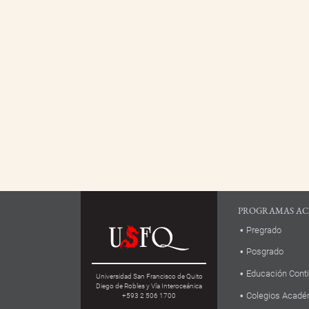
PROGRAMAS AC
Pregrado
Posgrado
Educación Cont
Universidad San Francisco de Quito
Diego de Robles y Vía Interoceánica
Colegios Acadé
+593 2 506 1700