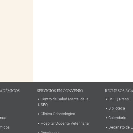
ADÉMICOS
SERVICIOS EN CONVENIO
RECURSOS AC
Centro de Salud Mental de la
USFQ Press
USFQ
Biblioteca
Clínica Odontológica
inua
Calendario
Hospital Docente Veterinaria
micos
Decanato de E
Panchesca