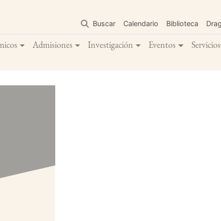
Pasar
al
Buscar
Calendario
Biblioteca
Dra
contenido
principal
micos
Admisiones
Investigación
Eventos
Servicios