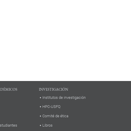
ADÉMICOS
INVESTIGACIÓN
Institutos de investigación
HPC-USFQ
Comité de ética
studiantes
Libros