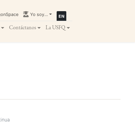
gonSpace
Yo soy...
Contáctanos
La USFQ
tinua