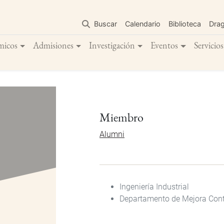
Pasar
al
Buscar
Calendario
Biblioteca
Dra
contenido
principal
micos
Admisiones
Investigación
Eventos
Servicios
Miembro
Alumni
Ingeniería Industrial
Departamento de Mejora Con