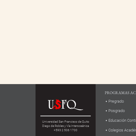
PROGRAMAS AC
Pregrado
Posgrado
Educación Cont
Universidad San Francisco de Quito
Diego de Robles y Vía Interoceánica
Colegios Acadé
+593 2 506 1700