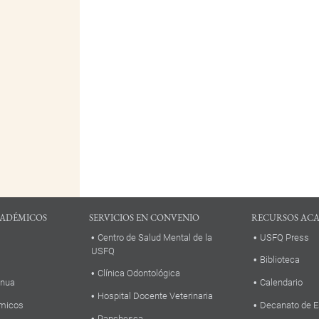
ADÉMICOS
SERVICIOS EN CONVENIO
RECURSOS AC
Centro de Salud Mental de la
USFQ Press
USFQ
Biblioteca
Clínica Odontológica
inua
Calendario
Hospital Docente Veterinaria
micos
Decanato de E
Panchesca