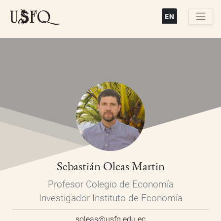
Pasar
al
contenido
Buscar
principal
Sebastián Oleas Martin
Profesor Colegio de Economía
Investigador Instituto de Economía
soleas@usfq.edu.ec