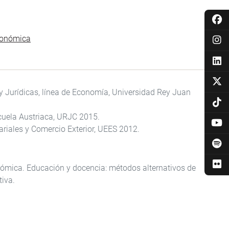
económica
y Jurídicas, línea de Economía, Universidad Rey Juan
cuela Austriaca, URJC 2015.
riales y Comercio Exterior, UEES 2012.
nómica. Educación y docencia: métodos alternativos de
tiva.