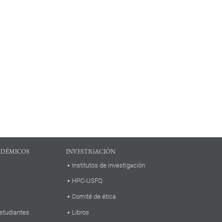
ADÉMICOS
INVESTIGACIÓN
Institutos de investigación
HPC-USFQ
Comité de ética
studiantes
Libros