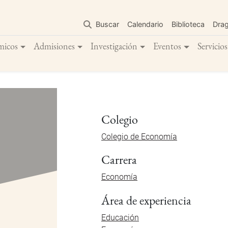
Pasar
al
Buscar
Calendario
Biblioteca
Dra
contenido
principal
micos
Admisiones
Investigación
Eventos
Servicios
Colegio
Colegio de Economía
Carrera
Economía
Área de experiencia
Educación