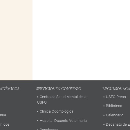
ADÉMICOS
SERVICIOS EN CONVENIO
RECURSOS AC
Centro de Salud Mental de la
USFQ Press
USFQ
Biblioteca
Clínica Odontológica
inua
Calendario
Hospital Docente Veterinaria
micos
Decanato de E
Panchesca