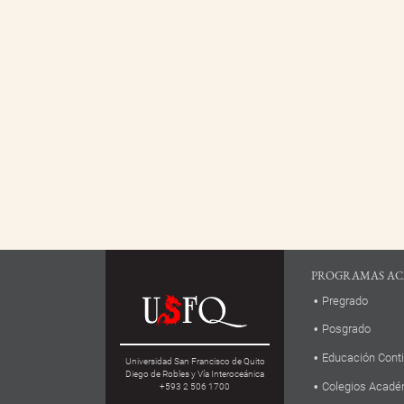
PROGRAMAS AC
Pregrado
Posgrado
Educación Cont
Universidad San Francisco de Quito
Diego de Robles y Vía Interoceánica
Colegios Acadé
+593 2 506 1700