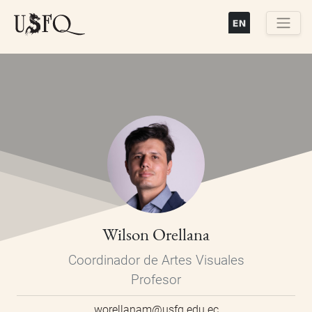
Pasar
al
contenido
Buscar
principal
Wilson Orellana
Coordinador de Artes Visuales
Profesor
worellanam@usfq.edu.ec