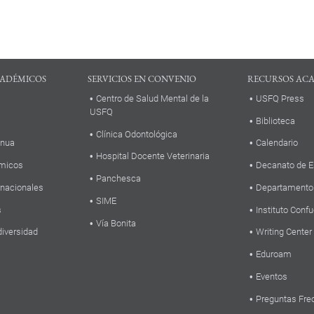
ADÉMICOS
SERVICIOS EN CONVENIO
RECURSOS AC
Centro de Salud Mental de la
USFQ Press
USFQ
Biblioteca
Clínica Odontológica
inua
Calendario
Hospital Docente Veterinaria
micos
Decanato de E
Panchesca
rnacionales
Departamento
SIME
s
Instituto Confu
Vía Bonita
diversidad
Writing Center
Eduroam
Eventos
Preguntas Fre