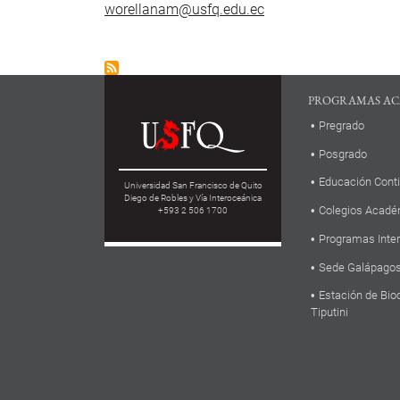
worellanam@usfq.edu.ec
PROGRAMAS AC
Pregrado
Posgrado
Educación Cont
Universidad San Francisco de Quito
Diego de Robles y Vía Interoceánica
Colegios Acadé
+593 2 506 1700
Programas Inte
Sede Galápago
Estación de Bio
Tiputini