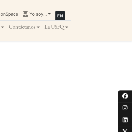
gonSpace
Yo soy...
Contáctanos
La USFQ