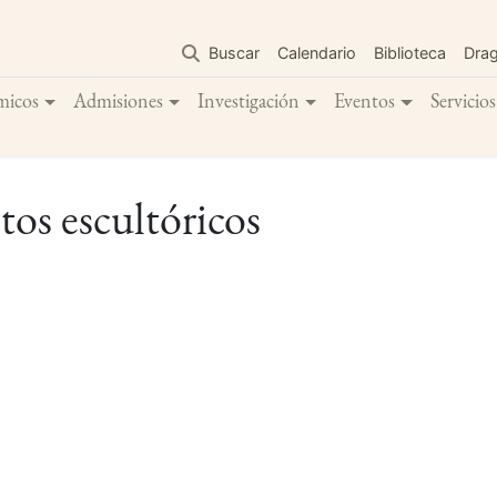
Pasar
al
Buscar
Calendario
Biblioteca
Dra
contenido
principal
micos
Admisiones
Investigación
Eventos
Servicios
os escultóricos