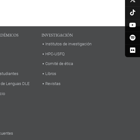
ADÉMICOS
INVESTIGACIÓN
Institutos de investigación
HPC-USFQ
Comité de ética
studiantes
Libros
 de Lenguas DLE
Revistas
cio
cuentes