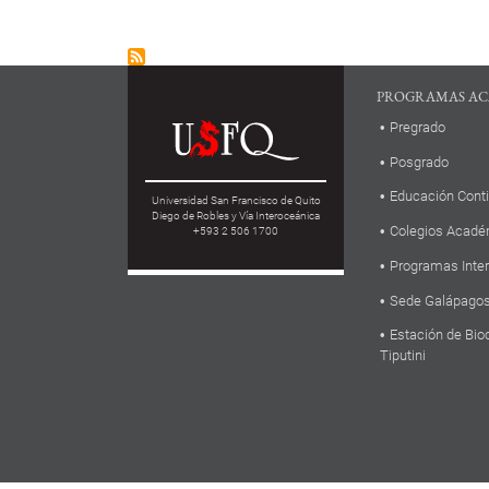
PROGRAMAS AC
Pregrado
Posgrado
Educación Cont
Universidad San Francisco de Quito
Diego de Robles y Vía Interoceánica
Colegios Acadé
+593 2 506 1700
Programas Inte
Sede Galápago
Estación de Bio
Tiputini