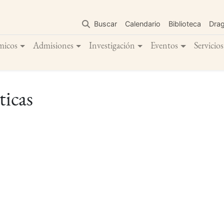
Pasar
al
Buscar
Calendario
Biblioteca
Dra
contenido
principal
micos
Admisiones
Investigación
Eventos
Servicios
icas