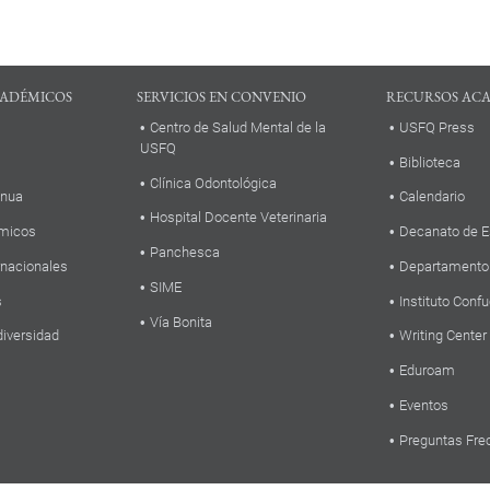
ADÉMICOS
SERVICIOS EN CONVENIO
RECURSOS AC
Centro de Salud Mental de la
USFQ Press
USFQ
Biblioteca
Clínica Odontológica
inua
Calendario
Hospital Docente Veterinaria
micos
Decanato de E
Panchesca
rnacionales
Departamento
SIME
s
Instituto Confu
Vía Bonita
diversidad
Writing Center
Eduroam
Eventos
Preguntas Fre