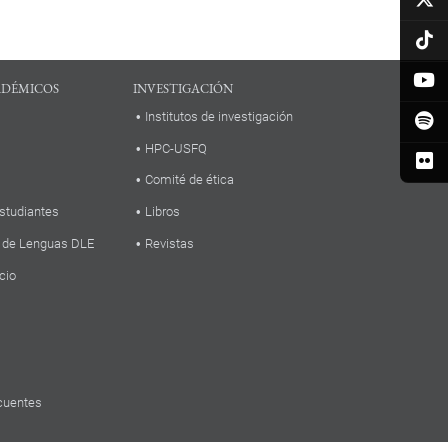
ADÉMICOS
INVESTIGACIÓN
Institutos de investigación
HPC-USFQ
Comité de ética
studiantes
Libros
 de Lenguas DLE
Revistas
cio
cuentes