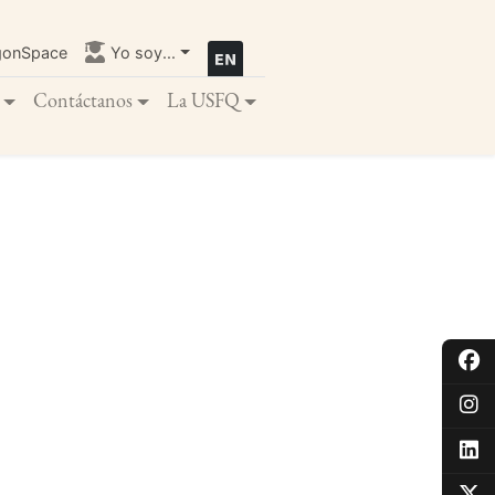
gonSpace
Yo soy...
Contáctanos
La USFQ