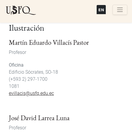
Pasar
al
contenido
Buscar
Ilustración
principal
Martín Eduardo Villacís Pastor
Profesor
Oficina
Edificio Sócrates, SO-18
(+593 2) 297-1700
1081
evillacis@usfq.edu.ec
José David Larrea Luna
Profesor