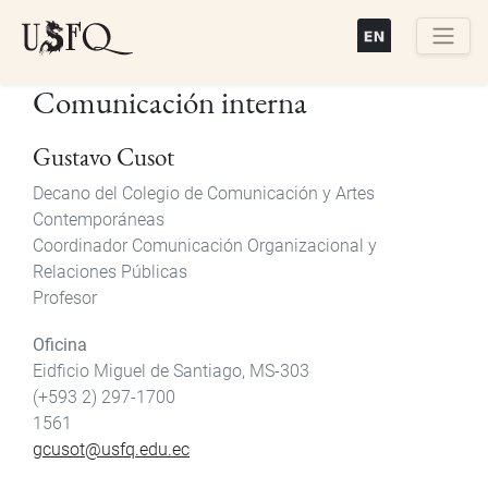
Pasar
al
contenido
Buscar
Comunicación interna
principal
Gustavo Cusot
Decano del Colegio de Comunicación y Artes
Contemporáneas
Coordinador Comunicación Organizacional y
Relaciones Públicas
Profesor
Oficina
Eidficio Miguel de Santiago, MS-303
(+593 2) 297-1700
1561
gcusot@usfq.edu.ec