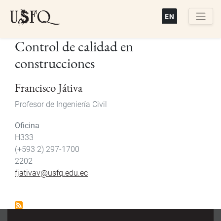
Pasar
al
contenido
Buscar
Control de calidad en
principal
construcciones
Francisco Játiva
Profesor de Ingeniería Civil
Oficina
H333
(+593 2) 297-1700
2202
fjativav@usfq.edu.ec