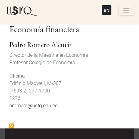
Pasar
al
contenido
Buscar
Economía financiera
principal
Pedro Romero Alemán
Director de la Maestría en Economía
Profesor Colegio de Economía
Oficina
Edificio Maxwell, M-307
(+593 2) 297-1700
1276
promero@usfq.edu.ec