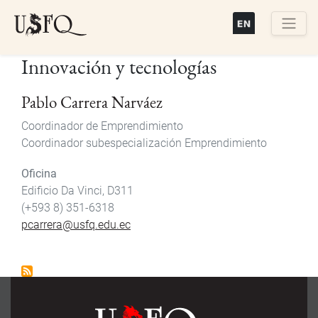
Pasar
al
contenido
Buscar
Innovación y tecnologías
principal
Pablo Carrera Narváez
Coordinador de Emprendimiento
Coordinador subespecialización Emprendimiento
Oficina
Edificio Da Vinci, D311
(+593 8) 351-6318
pcarrera@usfq.edu.ec