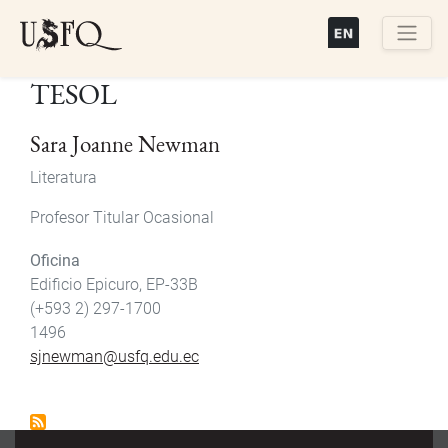
Pasar
al
contenido
Buscar
TESOL
principal
Sara Joanne Newman
Literatura
Profesor Titular Ocasional
Oficina
Edificio Epicuro, EP-33B
(+593 2) 297-1700
1496
sjnewman@usfq.edu.ec