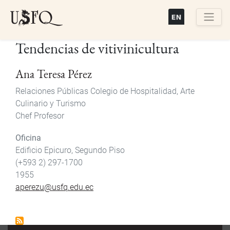
Pasar
al
contenido
Buscar
Tendencias de vitivinicultura
principal
Ana Teresa Pérez
Relaciones Públicas Colegio de Hospitalidad, Arte
Culinario y Turismo
Chef Profesor
Oficina
Edificio Epicuro, Segundo Piso
(+593 2) 297-1700
1955
aperezu@usfq.edu.ec