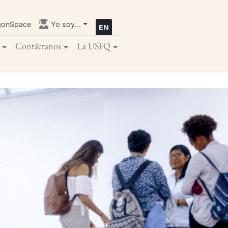
gonSpace
Yo soy...
Contáctanos
La USFQ