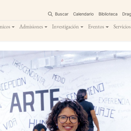
Pasar
al
Buscar
Calendario
Biblioteca
Dra
contenido
principal
micos
Admisiones
Investigación
Eventos
Servicios