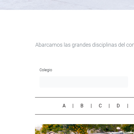
Abarcamos las grandes disciplinas del con
Colegio
A
|
B
|
C
|
D