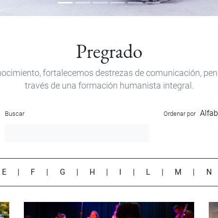
Pregrado
ocimiento, fortalecemos destrezas de comunicación, pensam
través de una formación humanista integral.
Buscar
Ordenar por
|
E
|
F
|
G
|
H
|
I
|
L
|
M
|
N