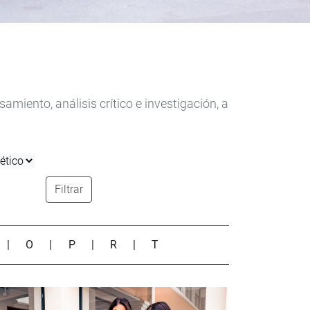
iento, análisis crítico e investigación, a
Filtrar
|
O
|
P
|
R
|
T