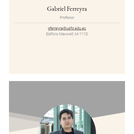
Gabriel Ferreyra
Profesor
gferreyra@usfq.edu.ec
Edificio Maxwell, M-111D