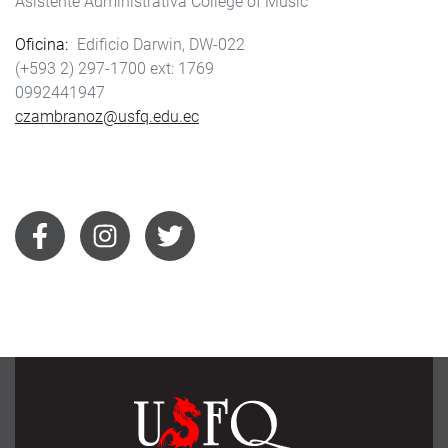
Asistente Administrativa College of Music
Oficina
Edificio Darwin, DW-022
(+593 2) 297-1700
1769
0992441947
czambranoz@usfq.edu.ec