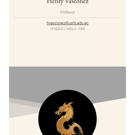
Henry Vásconez
Profesor
hvasconez@usfq.edu.ec
H103-C / HDLV -163