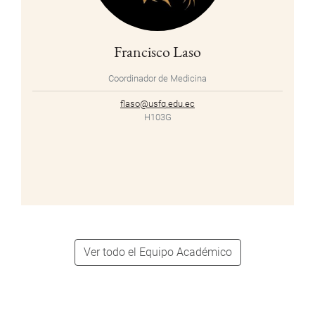
Francisco Laso
Coordinador de Medicina
flaso@usfq.edu.ec
H103G
Ver todo el Equipo Académico