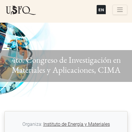
Pasar
al
contenido
Buscar
principal
4to. Congreso de Investigación en
Previous
Next
Materiales y Aplicaciones, CIMA
Organiza:
Instituto de Energía y Materiales