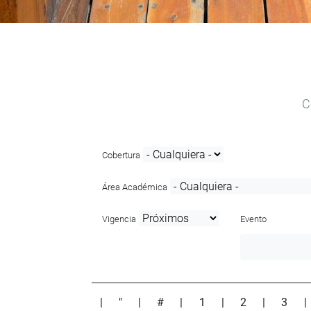
C
Cobertura
Área Académica
Vigencia
Evento
|
"
|
#
|
1
|
2
|
3