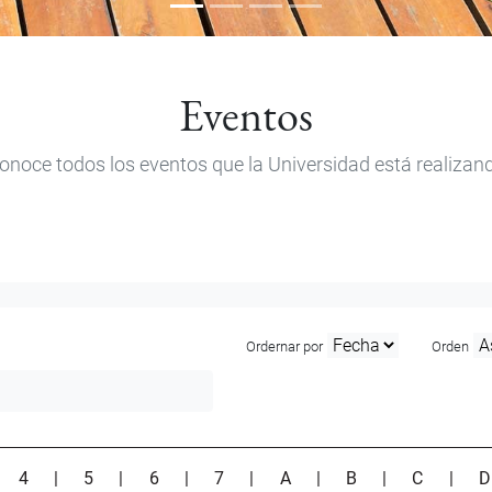
Eventos
onoce todos los eventos que la Universidad está realizan
Ordernar por
Orden
|
4
|
5
|
6
|
7
|
A
|
B
|
C
|