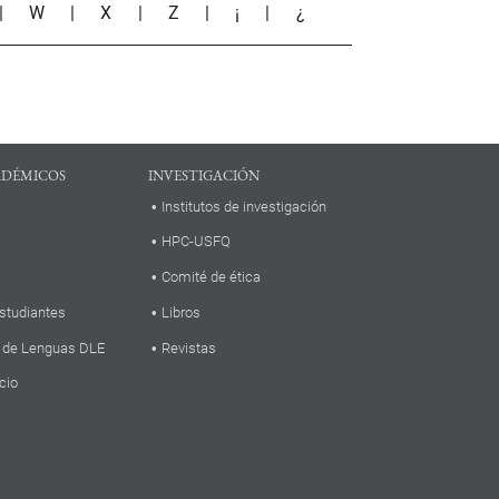
|
W
|
X
|
Z
|
¡
|
¿
ADÉMICOS
INVESTIGACIÓN
Institutos de investigación
HPC-USFQ
Comité de ética
studiantes
Libros
 de Lenguas DLE
Revistas
cio