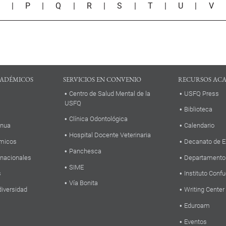
O
|
P
|
Q
|
R
|
S
|
T
|
U
|
V
ADÉMICOS
SERVICIOS EN CONVENIO
RECURSOS AC
Centro de Salud Mental de la
USFQ Press
USFQ
Biblioteca
Clínica Odontológica
inua
Calendario
Hospital Docente Veterinaria
micos
Decanato de E
Panchesca
rnacionales
Departamento
SIME
s
Instituto Confu
Vía Bonita
diversidad
Writing Center
Eduroam
Eventos