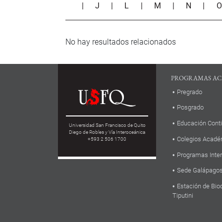
|
J
|
L
|
M
|
N
|
No hay resultados relacionados
PROGRAMAS AC
Pregrado
Posgrado
Educación Cont
Universidad San Francisco de Quito
Diego de Robles y Vía Interoceánica
Colegios Acadé
+593 2 506 1700
Programas Inte
Sede Galápago
Estación de Bio
Tiputini