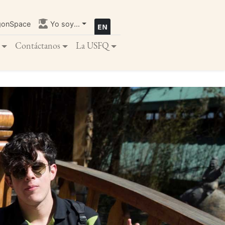
gonSpace
Yo soy...
Contáctanos
La USFQ