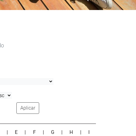
do
Aplicar
D
|
E
|
F
|
G
|
H
|
I